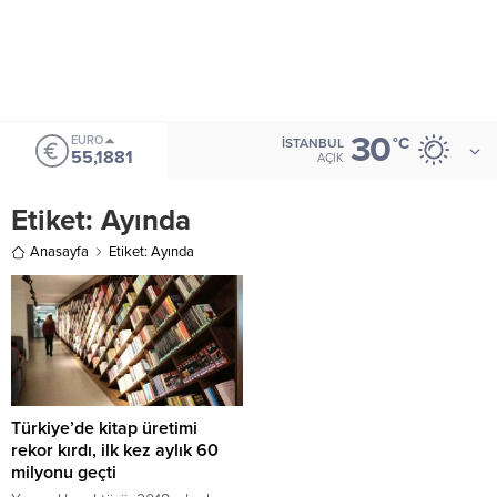
30
EURO
°C
İSTANBUL
55,1881
AÇIK
Etiket:
Ayında
Anasayfa
Etiket: Ayında
Türkiye’de kitap üretimi
rekor kırdı, ilk kez aylık 60
milyonu geçti