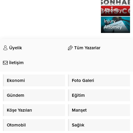
Understandin
Accident
the Role of
Attorney
a Personal
Injury
Attorney
Üyelik
Tüm Yazarlar
İletişim
Ekonomi
Foto Galeri
Gündem
Eğitim
Köşe Yazıları
Manşet
Otomobil
Sağlık