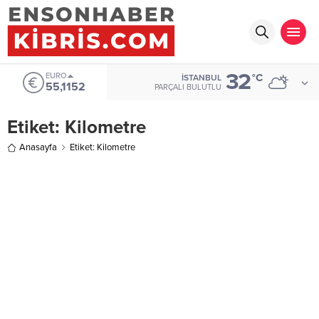
32
EURO
°C
İSTANBUL
55,1152
PARÇALI BULUTLU
Etiket:
Kilometre
Anasayfa
Etiket: Kilometre