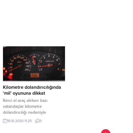
Kilometre dolandırıcılığında
‘mil’ oyununa dikkat
İkinci el araç alırken bazı
vatandaşlar kilometre
dolandırıcılığı nedeniyle
mağduriyet yaşayabiliyor.
18.10.2020 11:25
0
Dolandırıcılar satılan otomobilin
kilometre cinsinden kat ettiği