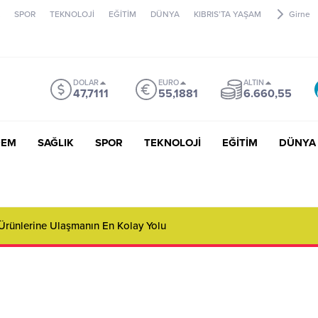
SPOR
TEKNOLOJİ
EĞİTİM
DÜNYA
KIBRIS’TA YAŞAM
Girne
DOLAR
EURO
ALTIN
47,7111
55,1881
6.660,55
DEM
SAĞLIK
SPOR
TEKNOLOJİ
EĞİTİM
DÜNYA
 Ürünlerine Ulaşmanın En Kolay Yolu