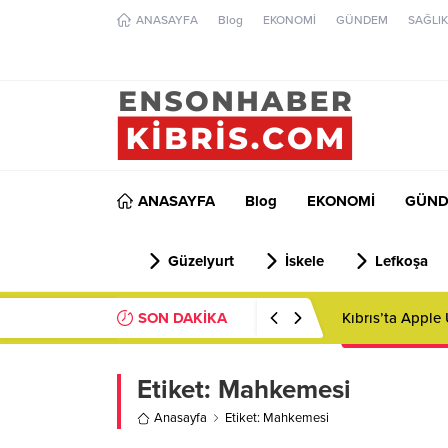
ANASAYFA
Blog
EKONOMİ
GÜNDEM
SAĞLIK
ANASAYFA
Blog
EKONOMİ
GÜN
Güzelyurt
İskele
Lefkoşa
SON DAKİKA
Kıbrıs’ta Apple
Etiket:
Mahkemesi
Anasayfa
Etiket: Mahkemesi