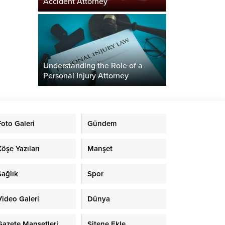
Accident Attorney
Understanding the Role of a
Personal Injury Attorney
Foto Galeri
Gündem
Köşe Yazıları
Manşet
Sağlık
Spor
Video Galeri
Dünya
Gazete Manşetleri
Sitene Ekle