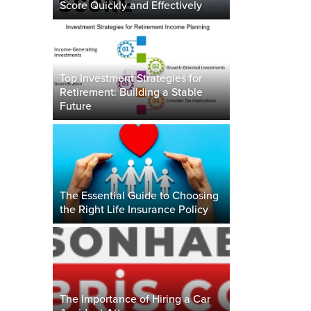
Score Quickly and Effectively
Top Investment Strategies for
Retirement: Building a Stable
Future
The Essential Guide to Choosing
the Right Life Insurance Policy
The Importance of Hiring a Car