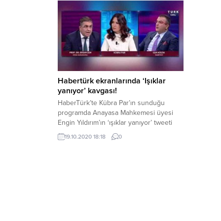
Habertürk ekranlarında ‘Işıklar
yanıyor’ kavgası!
HaberTürk’te Kübra Par’ın sunduğu
programda Anayasa Mahkemesi üyesi
Engin Yıldırım’ın ‘ışıklar yanıyor’ tweeti
üzerinden Prof. Dr. Ersan Şen ile Cem
19.10.2020 18:18
0
Küçük arasında ‘darbe iması’ tartışması
yaşandı. “Anayasa Mahkemesi’nin bir
üyesinin aynen bir milletvekilinin attığı
tweet ile Meclis yapısı değişmez,
hükümet sistemi değişmez. Anayasa
Mahkemesi’nin yapısı da değişmez”
diyen Ersan Şen’e...