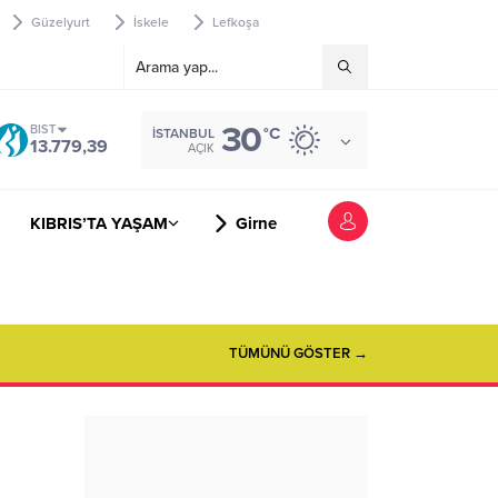
Güzelyurt
İskele
Lefkoşa
30
BIST
°C
İSTANBUL
13.779,39
AÇIK
KIBRIS’TA YAŞAM
Girne
TÜMÜNÜ GÖSTER →