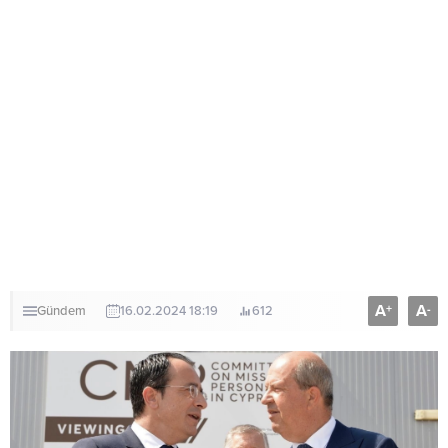
A
A
+
-
Gündem
16.02.2024 18:19
612