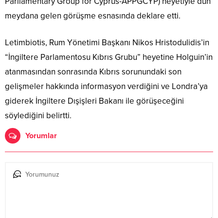
Parliamentary Group for Cyprus-APPGCYP) heyetiyle dün
meydana gelen görüşme esnasında deklare etti.
Letimbiotis, Rum Yönetimi Başkanı Nikos Hristodulidis’in
“İngiltere Parlamentosu Kıbrıs Grubu” heyetine Holguin’in
atanmasından sonrasında Kıbrıs sorunundaki son
gelişmeler hakkında informasyon verdiğini ve Londra’ya
giderek İngiltere Dışişleri Bakanı ile görüşeceğini
söylediğini belirtti.
Yorumlar