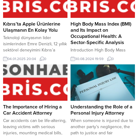
Kıbrıs’ta Apple Ürünlerine
High Body Mass Index (BMI)
Ulaşmanın En Kolay Yolu
and Its Impact on
Occupational Health: A
Teknoloji dünyasının lider
Sector-Specific Analysis
isimlerinden Emre Denizli, 12 yıllık
sektörel deneyimini Kıbrıs’a
Introduction High Body Mass
taşıyarak Apple ürünlerine
Index (BMI) is often discussed in
04.01.2025 20:04
0
30.08.2024 19:59
0
ulaşmayı herkes için daha kolay
the context of general health, but
hale getiriyor. Düşük peşinat ve
it also has significant implications
uzun vadeli ödeme planlarıyla
in various occupational sectors.
hayalini kurduğunuz cihazlara
In professions that involve
şimdi ulaşabilirsiniz. Düşük
physical activity or require
Peşinat ve Uzun Vadeli Taksit
specific physical conditions, a
İmkânı Kampanya kapsamında,
high BMI can impact job
yalnızca 5000 TL peşinat ve 18
performance, safety, and overall
The Importance of Hiring a
Understanding the Role of a
ay taksitle iPhone, AirPods, Apple
health. This article will...
Car Accident Attorney
Personal Injury Attorney
Watch...
Car accidents can be life-altering,
When someone is injured due to
leaving victims with serious
another party’s negligence, the
injuries, mounting medical bills,
path to justice and fair