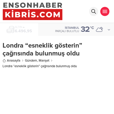
32
ALTIN
°C
İSTANBUL
6.496,95
PARÇALI BULUTLU
Londra “esneklik gösterin”
çağrısında bulunmuş oldu
Anasayfa
Gündem
,
Manşet
Londra “esneklik gösterin” çağrısında bulunmuş oldu