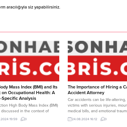
 aracılığıyla siz yapabilirsiniz.
ody Mass Index (BMI) and Its
The Importance of Hiring a C
 on Occupational Health: A
Accident Attorney
-Specific Analysis
Car accidents can be life-altering,
ction High Body Mass Index (BMI)
victims with serious injuries, mou
n discussed in the context of
medical bills, and emotional traum
 health, but it also has significant
such situations, hiring a car accid
.2024 19:59
0
24.08.2024 16:12
0
tions in various occupational
attorney can be crucial in ensurin