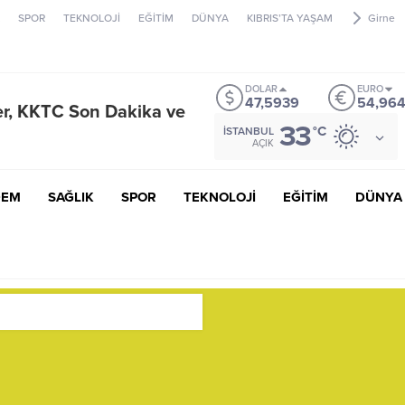
SPOR
TEKNOLOJİ
EĞİTİM
DÜNYA
KIBRIS’TA YAŞAM
Girne
DOLAR
EURO
47,5939
54,96
33
°C
İSTANBUL
AÇIK
DEM
SAĞLIK
SPOR
TEKNOLOJİ
EĞİTİM
DÜNYA