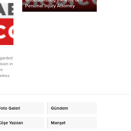
Understanding the Role of a
t you
Personal Injury Attorney
serve.
ze in
egarded
ision in
ir
meless
 become
estors
 your
your...
Foto Galeri
Gündem
Köşe Yazıları
Manşet