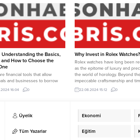
. In professions that involve
your rights are protected and tha
l activity or require specific
receive the compensation you de
l conditions, a high BMI can
These legal professionals speciali
job performance, safety, and
helping victims navigate...
health. This article will...
 Understanding the Basics,
Why Invest in Rolex Watches?
, and How to Choose the
Rolex watches have long been r
 One
as the epitome of luxury and prec
re financial tools that allow
the world of horology. Beyond the
uals and businesses to borrow
impeccable craftsmanship and ti
or various purposes, ranging
appeal, Rolex watches have also
.2024 16:04
0
22.08.2024 15:12
0
uying a home to expanding a
a significant investment vehicle,
ss. Understanding how loans
appreciated by collectors and inv
he different types available, and
alike. Whether you’re considering
choose the right one is crucial for
first Rolex purchase or expanding 
Üyelik
Ekonomi
informed financial decisions. This
rovides an...
Tüm Yazarlar
Eğitim