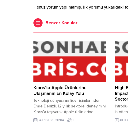
Henüz yorum yapılmamış. İlk yorumu yukarıdaki form
Benzer Konular
Kıbrıs’ta Apple Ürünlerine
High B
Ulaşmanın En Kolay Yolu
Impact
Sector
Teknoloji dünyasının lider isimlerinden
Emre Denizli, 12 yıllık sektörel deneyimini
Introdu
Kıbrıs’a taşıyarak Apple ürünlerine
is ofte
ulaşmayı herkes için daha kolay hale
general
04.01.2025 20:04
0
30.08
getiriyor. Düşük peşinat ve uzun vadeli
implica