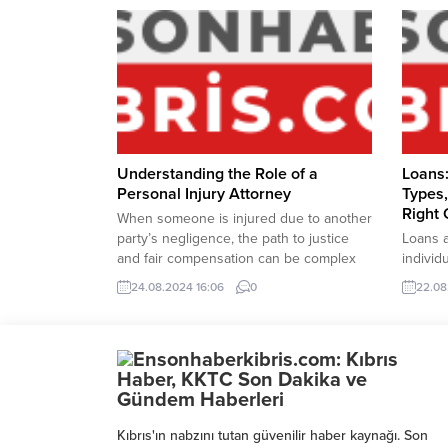
ödeme planlarıyla hayalini kurduğunuz
sectors
cihazlara şimdi ulaşabilirsiniz. Düşük
physica
Peşinat ve Uzun Vadeli Taksit İmkânı
physica
Kampanya kapsamında, yalnızca 5000 TL
impact 
peşinat ve 18 ay taksitle iPhone, AirPods,
overall 
Apple Watch...
Understanding the Role of a
Loans:
Personal Injury Attorney
Types
Right
When someone is injured due to another
party’s negligence, the path to justice
Loans a
and fair compensation can be complex
individ
and challenging. This is where a
money f
24.08.2024 16:06
0
22.08
personal injury attorney steps in.
from b
Specializing in tort law, these legal
busine
professionals are dedicated to helping
work, t
victims navigate the legal system,
how to 
ensuring they receive the...
making 
guide p
Kıbrıs'ın nabzını tutan güvenilir haber kaynağı. Son