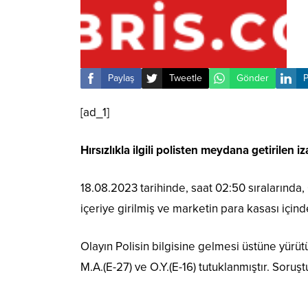
Paylaş
Tweetle
Gönder
P
[ad_1]
Hırsızlıkla ilgili polisten meydana getirilen i
18.08.2023 tarihinde, saat 02:50 sıralarında,
içeriye girilmiş ve marketin para kasası için
Olayın Polisin bilgisine gelmesi üstüne yürüt
M.A.(E-27) ve O.Y.(E-16) tutuklanmıştır. Sor