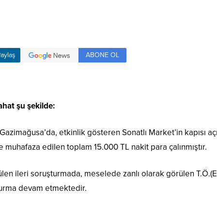
ABONE OL
aylaş
zahat şu şekilde:
 Gazimağusa’da, etkinlik gösteren Sonatlı Market’in kapısı aç
de muhafaza edilen toplam 15.000 TL nakit para çalınmıştır.
ülen ileri soruşturmada, meselede zanlı olarak görülen T.Ö.(E-
uşturma devam etmektedir.