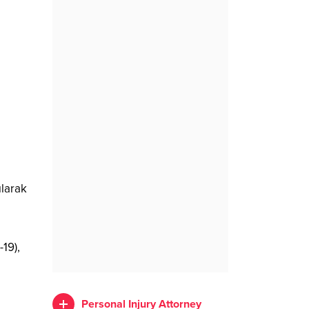
ılarak
19),
Personal Injury Attorney