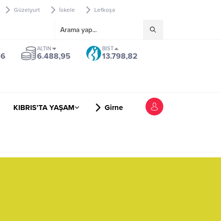
Güzelyurt
İskele
Lefkoşa
ALTIN
BIST
46
6.488,95
13.798,82
KIBRIS’TA YAŞAM
Girne