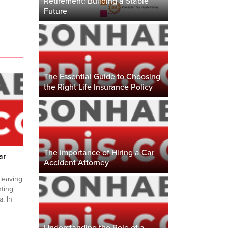
Retirement: Building a Stable
Future
The Essential Guide to Choosing
the Right Life Insurance Policy
The Importance of Hiring a Car
ar
Accident Attorney
 leaving
nting
a. In
ent
g that