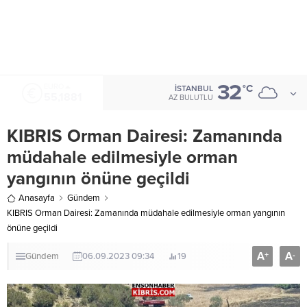
32
ALTIN
°C
İSTANBUL
6.660,55
AZ BULUTLU
KIBRIS Orman Dairesi: Zamanında
müdahale edilmesiyle orman
yangının önüne geçildi
Anasayfa
Gündem
KIBRIS Orman Dairesi: Zamanında müdahale edilmesiyle orman yangının
önüne geçildi
A
A
+
-
Gündem
06.09.2023 09:34
19