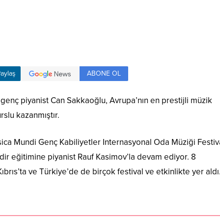
ABONE OL
aylaş
k genç piyanist Can Sakkaoğlu, Avrupa’nın en prestijli müzik
rslu kazanmıştır.
ca Mundi Genç Kabiliyetler Internasyonal Oda Müziği Festiva
edir eğitimine piyanist Rauf Kasimov’la devam ediyor. 8
brıs’ta ve Türkiye’de de birçok festival ve etkinlikte yer aldı