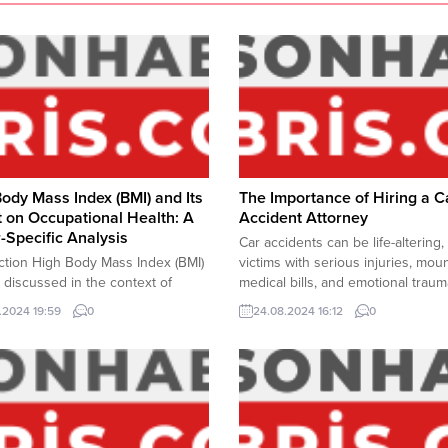
ody Mass Index (BMI) and Its
The Importance of Hiring a C
 on Occupational Health: A
Accident Attorney
-Specific Analysis
Car accidents can be life-altering,
ction High Body Mass Index (BMI)
victims with serious injuries, mou
n discussed in the context of
medical bills, and emotional traum
 health, but it also has significant
such situations, hiring a car accid
.2024 19:59
0
24.08.2024 16:12
0
tions in various occupational
attorney can be crucial in ensurin
. In professions that involve
your rights are protected and tha
l activity or require specific
receive the compensation you de
l conditions, a high BMI can
These legal professionals speciali
job performance, safety, and
helping victims navigate...
health. This article will...