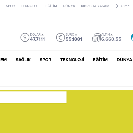
SPOR
TEKNOLOJİ
EĞİTİM
DÜNYA
KIBRIS’TA YAŞAM
Girne
DOLAR
EURO
ALTIN
47,7111
55,1881
6.660,55
DEM
SAĞLIK
SPOR
TEKNOLOJİ
EĞİTİM
DÜNYA