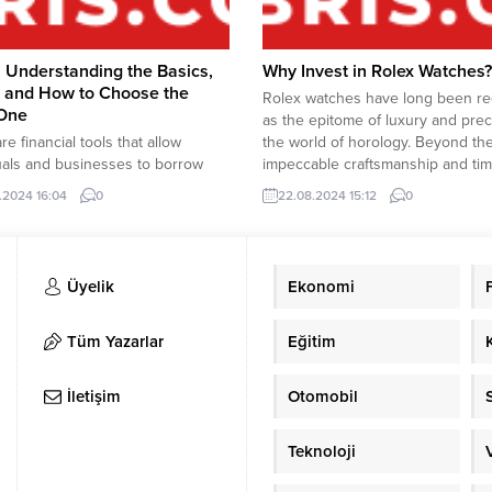
 Understanding the Basics,
Why Invest in Rolex Watches?
, and How to Choose the
Rolex watches have long been r
 One
as the epitome of luxury and prec
re financial tools that allow
the world of horology. Beyond the
uals and businesses to borrow
impeccable craftsmanship and ti
or various purposes, ranging
appeal, Rolex watches have also
.2024 16:04
0
22.08.2024 15:12
0
uying a home to expanding a
a significant investment vehicle,
ss. Understanding how loans
appreciated by collectors and inv
he different types available, and
alike. Whether you’re considering
choose the right one is crucial for
first Rolex purchase or expanding 
Üyelik
Ekonomi
informed financial decisions. This
rovides an...
Tüm Yazarlar
Eğitim
İletişim
Otomobil
Teknoloji