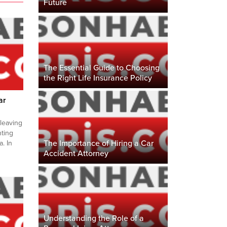
Future
The Essential Guide to Choosing
the Right Life Insurance Policy
ar
 leaving
nting
The Importance of Hiring a Car
a. In
Accident Attorney
ent
g that
t you
serve.
ze in
Understanding the Role of a