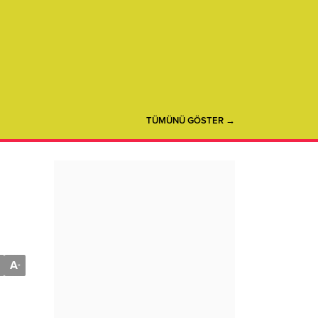
TÜMÜNÜ GÖSTER →
i
A
-