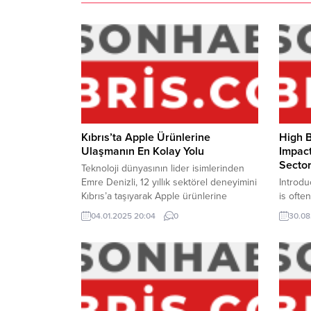
Kıbrıs’ta Apple Ürünlerine
High B
Ulaşmanın En Kolay Yolu
Impact
Sector
Teknoloji dünyasının lider isimlerinden
Emre Denizli, 12 yıllık sektörel deneyimini
Introdu
Kıbrıs’a taşıyarak Apple ürünlerine
is ofte
ulaşmayı herkes için daha kolay hale
general
04.01.2025 20:04
0
30.08
getiriyor. Düşük peşinat ve uzun vadeli
implica
ödeme planlarıyla hayalini kurduğunuz
sectors
cihazlara şimdi ulaşabilirsiniz. Düşük
physica
Peşinat ve Uzun Vadeli Taksit İmkânı
physica
Kampanya kapsamında, yalnızca 5000 TL
impact 
peşinat ve 18 ay taksitle iPhone, AirPods,
overall 
Apple Watch...