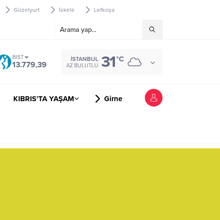
Güzelyurt
İskele
Lefkoşa
31
BIST
°C
İSTANBUL
13.779,39
AZ BULUTLU
KIBRIS’TA YAŞAM
Girne