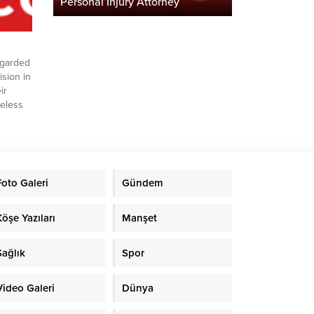
Personal Injury Attorney
egarded
ision in
ir
meless
 become
estors
 your
your...
Foto Galeri
Gündem
Köşe Yazıları
Manşet
Sağlık
Spor
Video Galeri
Dünya