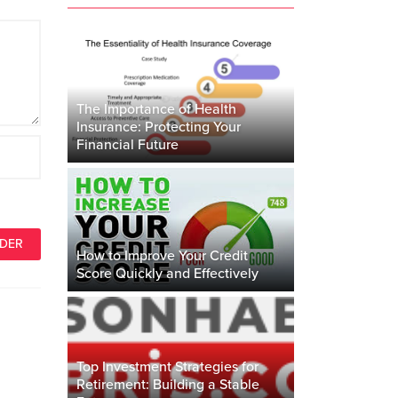
The Importance of Health
Insurance: Protecting Your
Financial Future
How to Improve Your Credit
Score Quickly and Effectively
Top Investment Strategies for
Retirement: Building a Stable