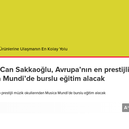
of Health Insurance: Protecting Your Financial Future
 Can Sakkaoğlu, Avrupa’nın en prestijl
 Mundi’de burslu eğitim alacak
n prestijli müzik okullarından Musica Mundi’de burslu eğitim alacak
A
+