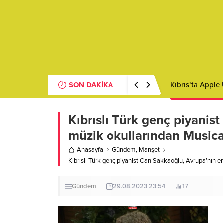
SON DAKİKA
The Importance 
Kıbrıslı Türk genç piyanist
müzik okullarından Musica
Anasayfa
Gündem
,
Manşet
Kıbrıslı Türk genç piyanist Can Sakkaoğlu, Avrupa’nın e
Gündem
29.08.2023 23:54
17