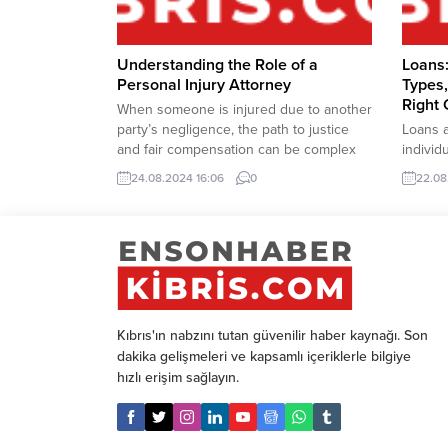
Understanding the Role of a
Loans:
Personal Injury Attorney
Types
Right
When someone is injured due to another
party’s negligence, the path to justice
Loans a
and fair compensation can be complex
individ
and challenging. This is where a
money f
24.08.2024 16:06
0
22.08
personal injury attorney steps in.
from b
Specializing in tort law, these legal
busine
professionals are dedicated to helping
work, t
victims navigate the legal system,
how to 
ensuring they receive the...
making 
guide p
Kıbrıs'ın nabzını tutan güvenilir haber kaynağı. Son
dakika gelişmeleri ve kapsamlı içeriklerle bilgiye
hızlı erişim sağlayın.