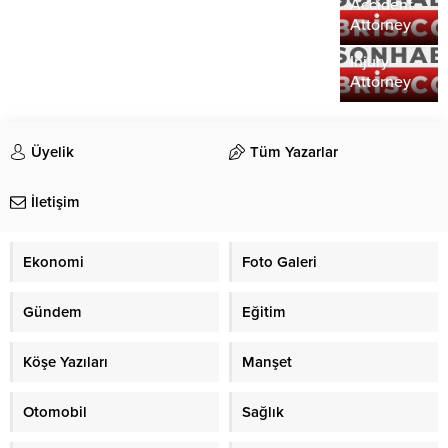
Understandin
Accident
the Role of
Attorney
a Personal
Injury
Attorney
Üyelik
Tüm Yazarlar
İletişim
Ekonomi
Foto Galeri
Gündem
Eğitim
Köşe Yazıları
Manşet
Otomobil
Sağlık