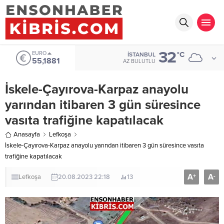
32
EURO
°C
İSTANBUL
55,1881
AZ BULUTLU
İskele-Çayırova-Karpaz anayolu
yarından itibaren 3 gün süresince
vasıta trafiğine kapatılacak
Anasayfa
Lefkoşa
İskele-Çayırova-Karpaz anayolu yarından itibaren 3 gün süresince vasıta
trafiğine kapatılacak
A
A
+
-
Lefkoşa
20.08.2023 22:18
13