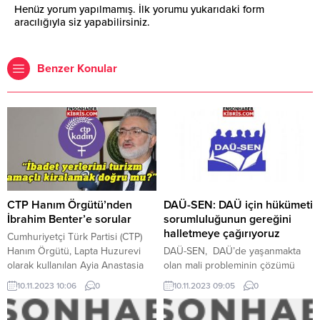
Henüz yorum yapılmamış. İlk yorumu yukarıdaki form
aracılığıyla siz yapabilirsiniz.
Benzer Konular
CTP Hanım Örgütü’nden
DAÜ-SEN: DAÜ için hükümeti
İbrahim Benter’e sorular
sorumluluğunun gereğini
halletmeye çağırıyoruz
Cumhuriyetçi Türk Partisi (CTP)
Hanım Örgütü, Lapta Huzurevi
DAÜ-SEN, DAÜ’de yaşanmakta
olarak kullanılan Ayia Anastasia
olan mali probleminin çözümü
Kilisesi hakkında Kıbrıs Vakıflar
için, hükümete sorumluluğunu
10.11.2023 10:06
0
10.11.2023 09:05
0
İdaresi Genel Müdürü Prof. Dr.
tam olarak yerine getirmesi ve
İbrahim Benter’e sorular sordu.
süreçte etkin olması çağrısında