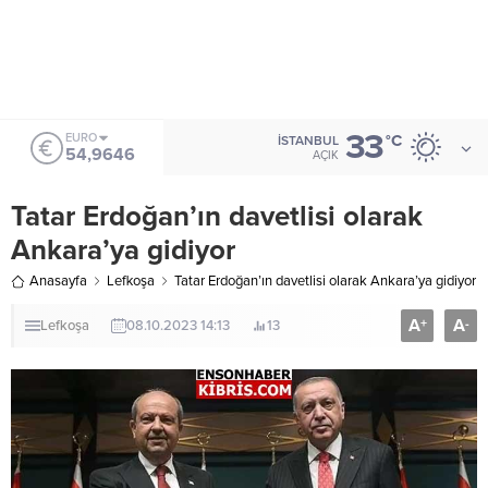
33
ALTIN
°C
İSTANBUL
6.488,95
AÇIK
Tatar Erdoğan’ın davetlisi olarak
Ankara’ya gidiyor
Anasayfa
Lefkoşa
Tatar Erdoğan’ın davetlisi olarak Ankara’ya gidiyor
A
A
+
-
Lefkoşa
08.10.2023 14:13
13