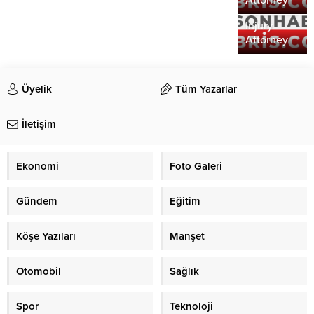
Attorney
a Personal
Injury
Attorney
Üyelik
Tüm Yazarlar
İletişim
Ekonomi
Foto Galeri
Gündem
Eğitim
Köşe Yazıları
Manşet
Otomobil
Sağlık
Spor
Teknoloji