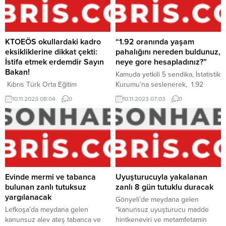
şu sorular soruldu: CTP Hanım
toplumun özvarlığı olduğu
Örgütü açıklamasında, mevzuyla
belirtlen açıklamada, “ Bu varlığa
ilgili İbrahim Benter’e şu sorular
sahiplenmek, onu yaşatmak ve
soruldu: -SANPA LTD....
geliştirmek hem hükümetin hem
KTOEÖS okullardaki kadro
“1.92 oranında yaşam
DAÜ yönetimi ile çalışanlarının
eksikliklerine dikkat çekti:
pahalığını nereden buldunuz,
sorumluluğudur.” Ifadeleri
İstifa etmek erdemdir Sayın
neye gore hesapladınız?”
kullanıldı....
Bakan!
Kamuda yetkili 5 sendika, İstatistik
Kıbrıs Türk Orta Eğitim
Kurumu’na seslenerek, 1.92
Öğretmenler Sendikası (KTOEÖS)
oranında açıklanan yaşam
10.11.2023 08:04
0
10.11.2023 07:03
0
Başkanı Selma Fiil, Mesleki Teknik
pahalılığının iyi mi bulunduğunu
Öğretim Dairesi ve Genel Orta
ve neye gore hesaplandığının
Öğretim Dairesi’ne bağlı okullarda
açıklanmasını istedi. Kıbrıs Türk
3 müdür, 23 müdür muavini, 18
Kamu Görevlileri Sendikası (Kamu-
öğretmen eksikliğinin sürdüğünü
Sen), Kıbrıs Türk Kamu Memurları
dile getirdi, Ulusal Eğitim
Sendikası (KTAMS), Kamu İşçileri
Bakanlığını eleştirdi. Eğitim
Sendikası (Kamu-iş), Kıbrıs Türk
Bakanı’nı istifaya çağrı eden Fiil,
Orta Eğitim Öğretmenler
Evinde mermi ve tabanca
Uyuşturucuyla yakalanan
kadro eksikliği olan okulların
Sendikası (KTOEÖS) ve Kıbrıs
bulunan zanlı tutuksuz
zanlı 8 gün tutuklu duracak
listesini de verdi....
Türk Öğretmenler Sendikası...
yargılanacak
Gönyeli’de meydana gelen
Lefkoşa’da meydana gelen
“kanunsuz uyuşturucu madde
kanunsuz alev ateş tabanca ve
hintkeneviri ve metamfetamin