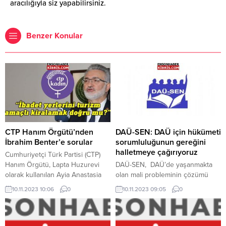
aracılığıyla siz yapabilirsiniz.
Benzer Konular
CTP Hanım Örgütü’nden
DAÜ-SEN: DAÜ için hükümeti
İbrahim Benter’e sorular
sorumluluğunun gereğini
halletmeye çağırıyoruz
Cumhuriyetçi Türk Partisi (CTP)
Hanım Örgütü, Lapta Huzurevi
DAÜ-SEN, DAÜ’de yaşanmakta
olarak kullanılan Ayia Anastasia
olan mali probleminin çözümü
Kilisesi hakkında Kıbrıs Vakıflar
için, hükümete sorumluluğunu
10.11.2023 10:06
0
10.11.2023 09:05
0
İdaresi Genel Müdürü Prof. Dr.
tam olarak yerine getirmesi ve
İbrahim Benter’e sorular sordu.
süreçte etkin olması çağrısında
CTP Hanım Örgütü açıklamasında,
bulunmuş oldu. Bir devlet
mevzuyla ilgili İbrahim Benter’e
üniversitesi olarak DAÜ’nün