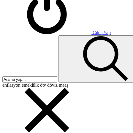
Çıkış Yap
enflasyon
emeklilik
ötv
döviz
maaş