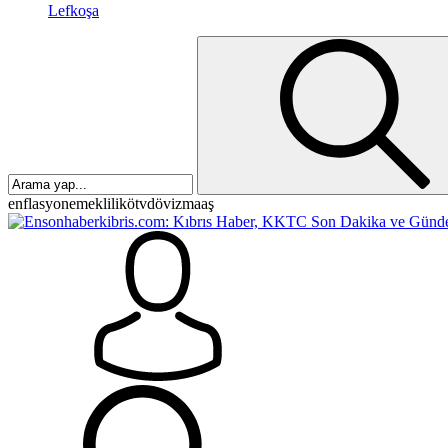
Lefkoşa
enflasyon
emeklilik
ötv
döviz
maaş