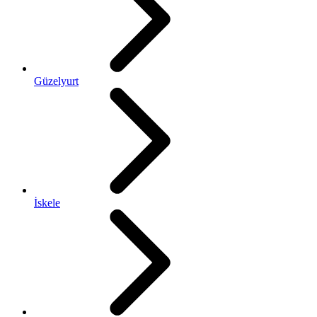
Güzelyurt
İskele