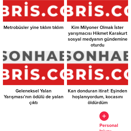
Metrobüsler yine tıklım tıklım
Kim Milyoner Olmak İster
yarışmacısı Hikmet Karakurt
sosyal medyanın gündemine
oturdu
Geleneksel Yalan
Kan donduran itiraf: Eşinden
Yarışması’nın ödülü de yalan
hoşlanıyordum, kocasını
çıktı
öldürdüm
The
Personal
Importance