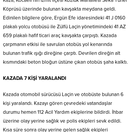
Kaza, Kocaeli’nin İzmit ilçesi Kozluk Mahallesi Seka Tünel
Köprüsü üzerinde bulunan kavşakta meydana geldi.
Edinilen bilgilere göre, Ergün Efe idaresindeki 41 J 0160
plakalı yolcu otobüsü ile Zülfü Laçin yönetimindeki 41 AZ
659 plakalı hafif ticari araç kavşakta çarpıştı. Kazada
çarpmanın etkisi ile savrulan otobüs yol kenarında
bulunan trafik ışığı direğine çarptı. Devrilen direğin alt
kısmındaki beton bloğun üstüne çıkan otobüs şaha kalktı.
KAZADA 7 KİŞİ YARALANDI
Kazada otomobil sürücüsü Laçin ve otobüste bulunan 6
kişi yaralandı. Kazayı gören çevredeki vatandaşlar
durumu hemen 112 Acil Yardım ekiplerine bildirdi. İhbar
üzerine olay yerine sağlık ve polis ekipleri sevk edildi.
Kısa süre sonra olay yerine gelen sağlık ekipleri