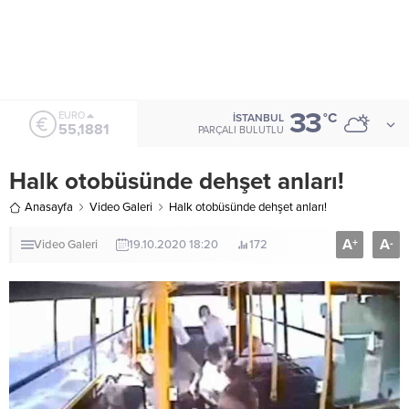
33
ALTIN
°C
İSTANBUL
6.660,55
PARÇALI BULUTLU
Halk otobüsünde dehşet anları!
Anasayfa
Video Galeri
Halk otobüsünde dehşet anları!
A
A
+
-
Video Galeri
19.10.2020 18:20
172