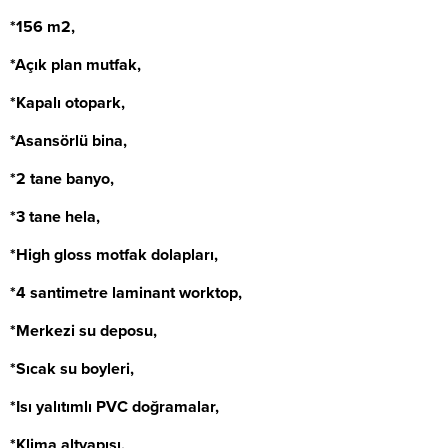
*156 m2,
*Açık plan mutfak,
*Kapalı otopark,
*Asansörlü bina,
*2 tane banyo,
*3 tane hela,
*High gloss motfak dolapları,
*4 santimetre laminant worktop,
*Merkezi su deposu,
*Sıcak su boyleri,
*Isı yalıtımlı PVC doğramalar,
*Klima altyapısı,