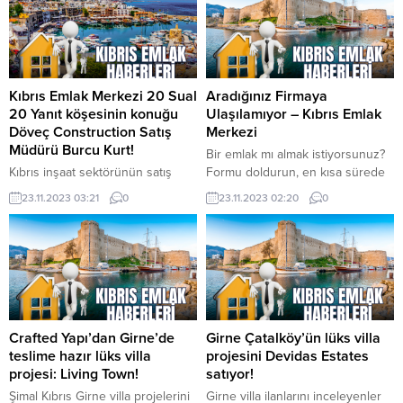
Kıbrıs Emlak Merkezi 20 Sual
Aradığınız Firmaya
20 Yanıt köşesinin konuğu
Ulaşılamıyor – Kıbrıs Emlak
Döveç Construction Satış
Merkezi
Müdürü Burcu Kurt!
Bir emlak mı almak istiyorsunuz?
Kıbrıs inşaat sektörünün satış
Formu doldurun, en kısa sürede
yöneticilerinden Burcu Kurt,
temsilcilerimiz tarafınıza dönüş
23.11.2023 03:21
0
23.11.2023 02:20
0
Kıbrıs Emlak Merkezi’nin konuğu
sağlayacaklar. Bir emlak mı
oldu. Döveç Construction
satmak istiyorsunuz? Formu
projelerini hedef kesime ulaştıran
doldurun, en kısa sürede
Burcu Kurt ile 20 Sual 20 Yanıt
temsilcilerimiz tarafınıza dönüş
köşesinde buluştuk…
sağlayacaklar.
BİLGİLENDİRME Döveç
Construction firmasının, Kıbrıs
Emlak Merkezi ile olan ortaklık
Crafted Yapı’dan Girne’de
Girne Çatalköy’ün lüks villa
sürecinde iş etiği kurallarını
teslime hazır lüks villa
projesini Devidas Estates
çiğneyen yaklaşımı, firmalar arası
projesi: Living Town!
satıyor!
itimat sarsan “arkadan dolanma”
Şimal Kıbrıs Girne villa projelerini
Girne villa ilanlarını inceleyenler