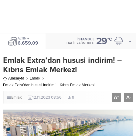
29
ALTIN
°C
İSTANBUL
6.659,09
HAFIF YAĞMURLU
Emlak Extra’dan hususi indirim! –
Kıbrıs Emlak Merkezi
Anasayfa
Emlak
Emlak Extra’dan hususi indirim! – Kıbrıs Emlak Merkezi
A
A
+
-
Emlak
12.11.2023 08:56
9