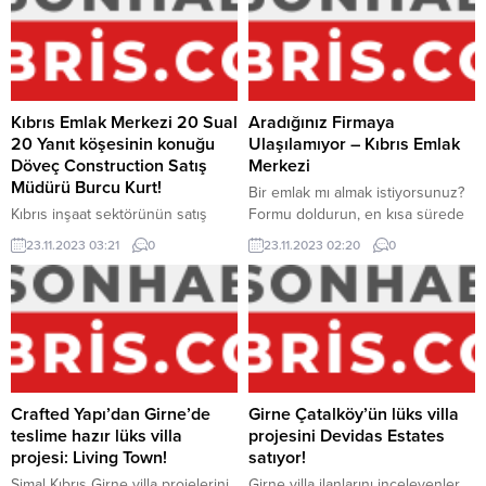
Kıbrıs Emlak Merkezi 20 Sual
Aradığınız Firmaya
20 Yanıt köşesinin konuğu
Ulaşılamıyor – Kıbrıs Emlak
Döveç Construction Satış
Merkezi
Müdürü Burcu Kurt!
Bir emlak mı almak istiyorsunuz?
Kıbrıs inşaat sektörünün satış
Formu doldurun, en kısa sürede
yöneticilerinden Burcu Kurt,
temsilcilerimiz tarafınıza dönüş
23.11.2023 03:21
0
23.11.2023 02:20
0
Kıbrıs Emlak Merkezi’nin konuğu
sağlayacaklar. Bir emlak mı
oldu. Döveç Construction
satmak istiyorsunuz? Formu
projelerini hedef kesime ulaştıran
doldurun, en kısa sürede
Burcu Kurt ile 20 Sual 20 Yanıt
temsilcilerimiz tarafınıza dönüş
köşesinde buluştuk…
sağlayacaklar.
BİLGİLENDİRME Döveç
Construction firmasının, Kıbrıs
Emlak Merkezi ile olan ortaklık
Crafted Yapı’dan Girne’de
Girne Çatalköy’ün lüks villa
sürecinde iş etiği kurallarını
teslime hazır lüks villa
projesini Devidas Estates
çiğneyen yaklaşımı, firmalar arası
projesi: Living Town!
satıyor!
itimat sarsan “arkadan dolanma”
Şimal Kıbrıs Girne villa projelerini
Girne villa ilanlarını inceleyenler