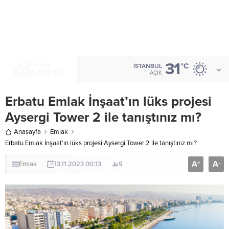
31
ALTIN
°C
İSTANBUL
6.519,97
AÇIK
Erbatu Emlak İnşaat’ın lüks projesi
Aysergi Tower 2 ile tanıştınız mı?
Anasayfa
Emlak
Erbatu Emlak İnşaat’ın lüks projesi Aysergi Tower 2 ile tanıştınız mı?
A
A
+
-
Emlak
13.11.2023 00:13
9