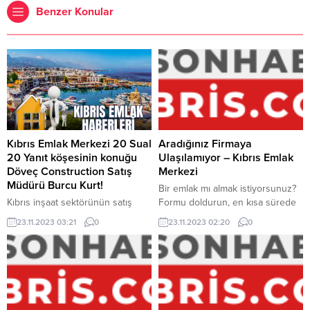
Benzer Konular
Kıbrıs Emlak Merkezi 20 Sual
Aradığınız Firmaya
20 Yanıt köşesinin konuğu
Ulaşılamıyor – Kıbrıs Emlak
Döveç Construction Satış
Merkezi
Müdürü Burcu Kurt!
Bir emlak mı almak istiyorsunuz?
Kıbrıs inşaat sektörünün satış
Formu doldurun, en kısa sürede
yöneticilerinden Burcu Kurt,
temsilcilerimiz tarafınıza dönüş
23.11.2023 03:21
0
23.11.2023 02:20
0
Kıbrıs Emlak Merkezi’nin konuğu
sağlayacaklar. Bir emlak mı
oldu. Döveç Construction
satmak istiyorsunuz? Formu
projelerini hedef kesime ulaştıran
doldurun, en kısa sürede
Burcu Kurt ile 20 Sual 20 Yanıt
temsilcilerimiz tarafınıza dönüş
köşesinde buluştuk…
sağlayacaklar.
BİLGİLENDİRME Döveç