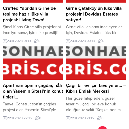
Construction firmasının, Kıbrıs
Emlak Merkezi ile olan ortaklık
Crafted Yapı’dan Girne’de
Girne Çatalköy’ün lüks villa
sürecinde iş etiği kurallarını
teslime hazır lüks villa
projesini Devidas Estates
çiğneyen yaklaşımı, firmalar arası
projesi: Living Town!
satıyor!
itimat sarsan “arkadan dolanma”
Şimal Kıbrıs Girne villa projelerini
Girne villa ilanlarını inceleyenler
girişimi...
inceliyorsanız, işte size prestijli
için, Devidas Estates lüks bir
bir seçenek… Crafted Yapı imzalı
fırsat sunuyor. Çatalköy’de
23.11.2023 01:19
0
23.11.2023 00:18
0
Living Town’da yaşam başladı.
konumlanan villalar, yüksek
Lüks villalar yeni sahiplerini
standardıyla dikkat çekiyor. Girne
bekliyor… Kıbrıs ekonomisinin
villa projelerini inceleyenler için
kuvvetli grubu Eziç, inşaat
en yenisi Çatalköy’den geliyor…
sektöründe de iddialı… Crafted
Brokerlığını Yusuf Devitas’ın
Yapı markasıyla sektörün kalite
yapmış olduğu Devitas Estates’in
çıtasını yükselten grup, Goodlife
tek yetkili satışını sürdürdüğü
Apartmanları’ndan sonrasında
proje, dikkat çekenler içinde.
Apartman tipinin çağdaş hâli
Çağıl bir ev için tavsiyeler… –
Living Town projesiyle de büyük
Kıbrıs konut pazarında kalite ve
olan Yasemin Sitesi’nin konut
Kıbrıs Emlak Merkezi
ilgi görmüş...
standart çıtasını yükselten...
tipleri…
Her göze hitap eden, güzel
Tanyel Construction’ın çağdaş
tasarımlı, çağıl bir eve konuk
projesi olan Yasemin Sitesi’yle
olduğunuz vakit “Keşke, benim
tanıştınız mı? Apartman tipine yeni
de evim bu kadar hoş ve biçim
22.11.2023 22:16
0
22.11.2023 21:15
0
bir boyut kazandıran bu projeyle
gözükse!” diyenlerden misiniz?
ilgili detaylar, Kıbrıs Emlak
Öyleyse bu habere göz atmanızı