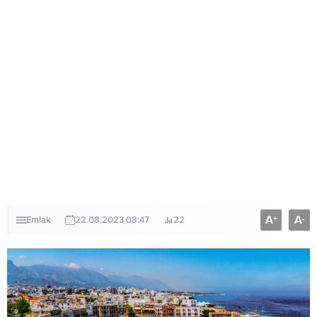
A
A
+
-
Emlak
22.08.2023 08:47
22