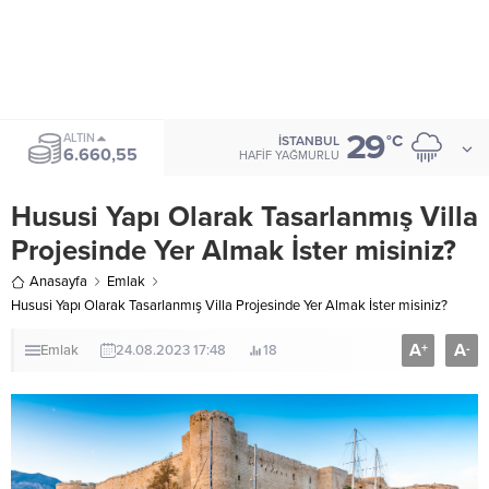
29
ALTIN
°C
İSTANBUL
6.660,55
HAFIF YAĞMURLU
Hususi Yapı Olarak Tasarlanmış Villa
Projesinde Yer Almak İster misiniz?
Anasayfa
Emlak
Hususi Yapı Olarak Tasarlanmış Villa Projesinde Yer Almak İster misiniz?
A
A
+
-
Emlak
24.08.2023 17:48
18