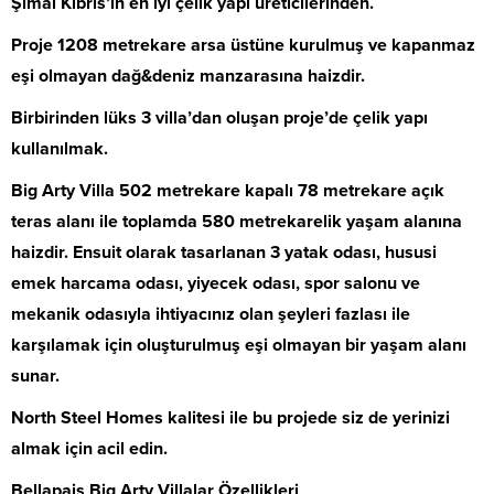
Şimal Kıbrıs’ın en iyi çelik yapı üreticilerinden.
Proje 1208 metrekare arsa üstüne kurulmuş ve kapanmaz
eşi olmayan dağ&deniz manzarasına haizdir.
Birbirinden lüks 3 villa’dan oluşan proje’de çelik yapı
kullanılmak.
Big Arty Villa 502 metrekare kapalı 78 metrekare açık
teras alanı ile toplamda 580 metrekarelik yaşam alanına
haizdir. Ensuit olarak tasarlanan 3 yatak odası, hususi
emek harcama odası, yiyecek odası, spor salonu ve
mekanik odasıyla ihtiyacınız olan şeyleri fazlası ile
karşılamak için oluşturulmuş eşi olmayan bir yaşam alanı
sunar.
North Steel Homes kalitesi ile bu projede siz de yerinizi
almak için acil edin.
Bellapais Big Arty Villalar Özellikleri