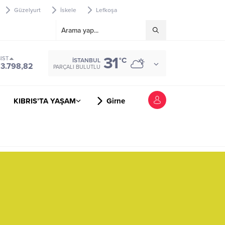
Güzelyurt
İskele
Lefkoşa
31
IST
°C
İSTANBUL
13.798,82
PARÇALI BULUTLU
KIBRIS’TA YAŞAM
Girne