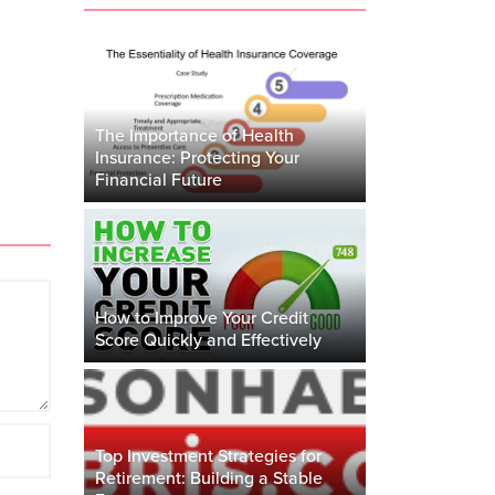
The Importance of Health
Insurance: Protecting Your
Financial Future
How to Improve Your Credit
Score Quickly and Effectively
Top Investment Strategies for
Retirement: Building a Stable