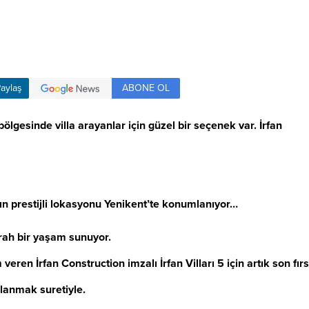
ABONE OL
aylaş
bölgesinde villa arayanlar için güzel bir seçenek var. İrfan
ın prestijli lokasyonu Yenikent’te konumlanıyor…
rah bir yaşam sunuyor.
ren İrfan Construction imzalı İrfan Vilları 5 için artık son fırs
mlanmak suretiyle.