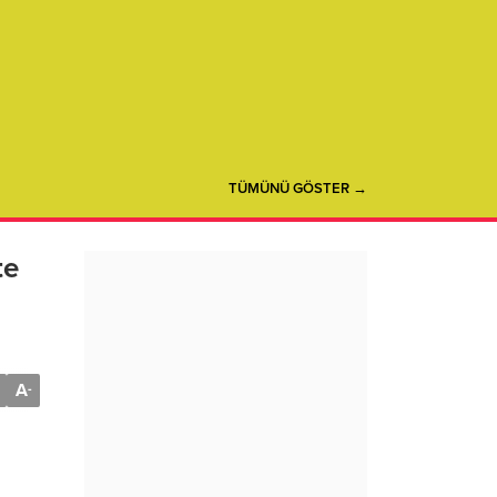
TÜMÜNÜ GÖSTER →
te
A
-