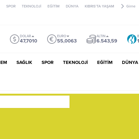
SPOR
TEKNOLOJİ
EĞİTİM
DÜNYA
KIBRIS’TA YAŞAM
Girne
DOLAR
EURO
ALTIN
B
47,7010
55,0063
6.543,59
DEM
SAĞLIK
SPOR
TEKNOLOJİ
EĞİTİM
DÜNYA