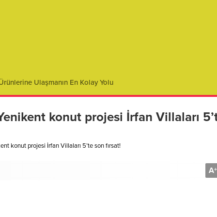
of Health Insurance: Protecting Your Financial Future
enikent konut projesi İrfan Villaları 5’
nt konut projesi İrfan Villaları 5’te son fırsat!
A
+