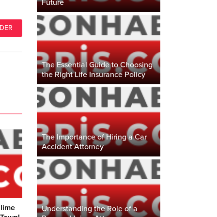
Future
The Essential Guide to Choosing
the Right Life Insurance Policy
The Importance of Hiring a Car
Accident Attorney
slime
Understanding the Role of a