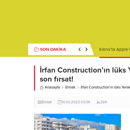
SON DAKİKA
The Importance 
İrfan Construction’ın lüks Y
son fırsat!
Anasayfa
Emlak
İrfan Construction’ın lüks Yenike
Emlak
10.10.2023 03:36
269