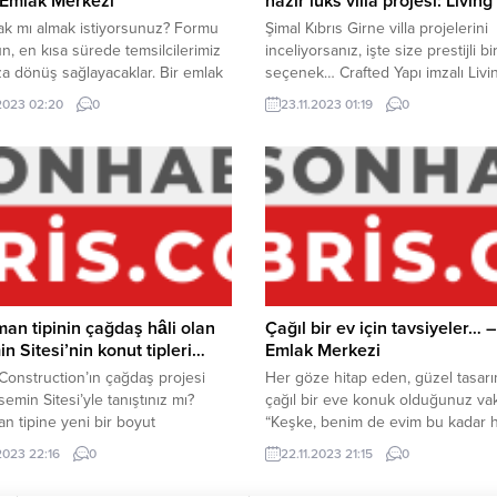
 Emlak Merkezi
hazır lüks villa projesi: Livin
ak mı almak istiyorsunuz? Formu
Şimal Kıbrıs Girne villa projelerini
n, en kısa sürede temsilcilerimiz
inceliyorsanız, işte size prestijli bi
ıza dönüş sağlayacaklar. Bir emlak
seçenek… Crafted Yapı imzalı Livi
ak istiyorsunuz? Formu doldurun,
Town’da yaşam başladı. Lüks villal
.2023 02:20
0
23.11.2023 01:19
0
 sürede temsilcilerimiz tarafınıza
sahiplerini bekliyor… Kıbrıs ekono
ağlayacaklar.
kuvvetli grubu Eziç, inşaat sektö
iddialı… Crafted Yapı markasıyla s
kalite çıtasını yükselten grup, Goo
Apartmanları’ndan sonrasında Liv
Town projesiyle de büyük ilgi görm
an tipinin çağdaş hâli olan
Çağıl bir ev için tavsiyeler… –
n Sitesi’nin konut tipleri…
Emlak Merkezi
Construction’ın çağdaş projesi
Her göze hitap eden, güzel tasarım
semin Sitesi’yle tanıştınız mı?
çağıl bir eve konuk olduğunuz vak
n tipine yeni bir boyut
“Keşke, benim de evim bu kadar 
an bu projeyle ilgili detaylar,
biçim gözükse!” diyenlerden misin
.2023 22:16
0
22.11.2023 21:15
0
Emlak Merkezi’nde… Şimal Kıbrıs’ın
Öyleyse bu habere göz atmanızı t
nşaat şirketlerinden Tanyel
ederim! Kim bilir özlemle aradığını