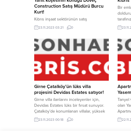
Yanıt köşesinin konuğu Döveç
Kıbrıs
Construction Satış Müdürü Burcu
Bir eml
Kurt!
dolduru
Kıbrıs inşaat sektörünün satış
tarafın
yöneticilerinden Burcu Kurt, Kıbrıs Emlak
mı satm
23.11.2023 03:21
0
23.11
Merkezi’nin konuğu oldu. Döveç
en kısa
Construction projelerini hedef kesime
dönüş s
ulaştıran Burcu Kurt ile 20 Sual 20 Yanıt
köşesinde buluştuk… BİLGİLENDİRME
Döveç Construction firmasının, Kıbrıs
Emlak Merkezi ile olan ortaklık sürecinde
iş etiği kurallarını çiğneyen yaklaşımı,
firmalar arası itimat sarsan “arkadan
dolanma” girişimi...
Girne Çatalköy’ün lüks villa
Apartm
projesini Devidas Estates satıyor!
Yasemi
Girne villa ilanlarını inceleyenler için,
Tanyel 
Devidas Estates lüks bir fırsat sunuyor.
olan Ya
Çatalköy’de konumlanan villalar, yüksek
Apartma
standardıyla dikkat çekiyor. Girne villa
kazandır
23.11.2023 00:18
0
22.11
projelerini inceleyenler için en yenisi
Kıbrıs 
Çatalköy’den geliyor… Brokerlığını Yusuf
köklü i