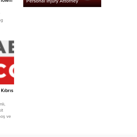
g Town!
Personal Injury Attorney
r
ng
ar yeni
misinin
ründe de
ektörün
dlife
ing
üş...
 Kıbrıs
lı,
it
hoş ve
iz?
avsiye
z