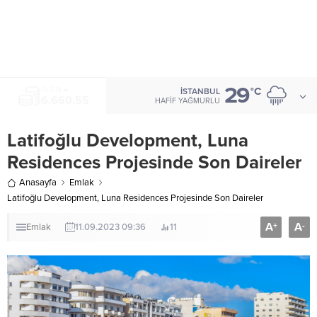
29
ALTIN
°C
İSTANBUL
6.660,55
HAFIF YAĞMURLU
Latifoğlu Development, Luna
Residences Projesinde Son Daireler
Anasayfa
Emlak
Latifoğlu Development, Luna Residences Projesinde Son Daireler
A
A
+
-
Emlak
11.09.2023 09:36
11