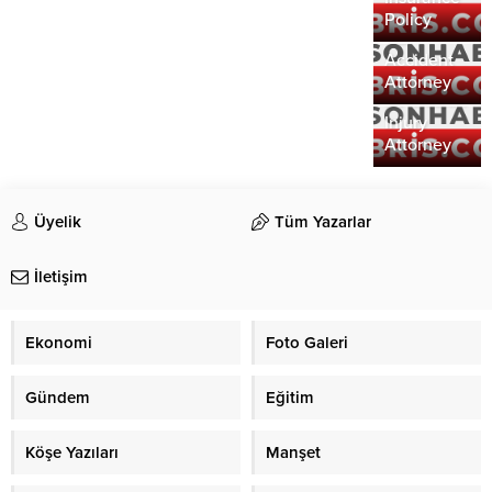
of Hiring a
Policy
Car
Understandin
Accident
the Role of
Attorney
a Personal
Injury
Attorney
Üyelik
Tüm Yazarlar
İletişim
Ekonomi
Foto Galeri
Gündem
Eğitim
Köşe Yazıları
Manşet