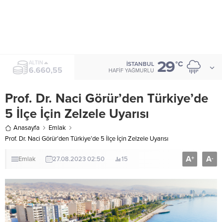
29
ALTIN
°C
İSTANBUL
6.660,55
HAFIF YAĞMURLU
Prof. Dr. Naci Görür’den Türkiye’de
5 İlçe İçin Zelzele Uyarısı
Anasayfa
Emlak
Prof. Dr. Naci Görür’den Türkiye’de 5 İlçe İçin Zelzele Uyarısı
A
A
+
-
Emlak
27.08.2023 02:50
15