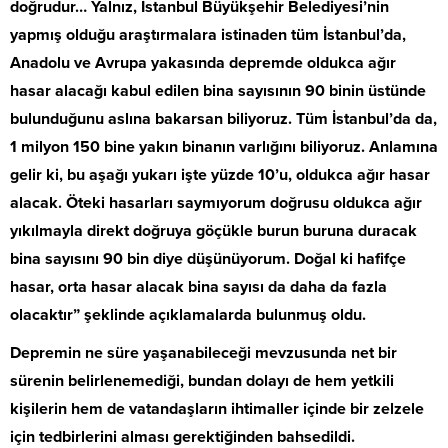
doğrudur… Yalnız, İstanbul Büyükşehir Belediyesi’nin
yapmış olduğu araştırmalara istinaden tüm İstanbul’da,
Anadolu ve Avrupa yakasında depremde oldukca ağır
hasar alacağı kabul edilen bina sayısının 90 binin üstünde
bulunduğunu aslına bakarsan biliyoruz. Tüm İstanbul’da da,
1 milyon 150 bine yakın binanın varlığını biliyoruz. Anlamına
gelir ki, bu aşağı yukarı işte yüzde 10’u, oldukca ağır hasar
alacak. Öteki hasarları saymıyorum doğrusu oldukca ağır
yıkılmayla direkt doğruya göçükle burun buruna duracak
bina sayısını 90 bin diye düşünüyorum. Doğal ki hafifçe
hasar, orta hasar alacak bina sayısı da daha da fazla
olacaktır” şeklinde açıklamalarda bulunmuş oldu.
Depremin ne süre yaşanabileceği mevzusunda net bir
sürenin belirlenemediği, bundan dolayı de hem yetkili
kişilerin hem de vatandaşların ihtimaller içinde bir zelzele
için tedbirlerini alması gerektiğinden bahsedildi.