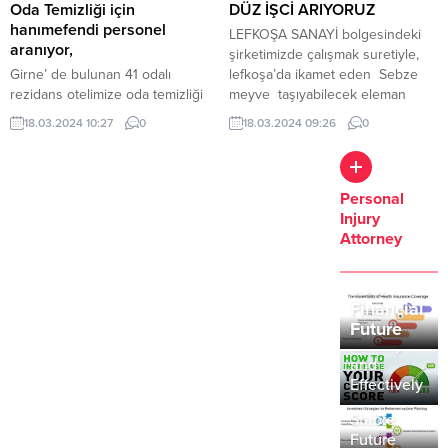
Oda Temizliği için
DÜZ İŞCİ ARIYORUZ
hanımefendi personel
LEFKOŞA SANAYİ bolgesindeki
aranıyor,
şirketimizde çalışmak suretiyle,
Girne’ de bulunan 41 odalı
lefkoşa’da ikamet eden Sebze
rezidans otelimize oda temizliği
meyve taşıyabilecek eleman
için hanımefendi personel
arıyoruz. İlgilenen kişiler 0533
18.03.2024 10:27
0
18.03.2024 09:26
0
aranıyor, Girne’ de ikamet eden
850 14 20 den bizlere ulaşabilir.
LOJMAN İMKANIMIZ YOKTUR,
Deneyimli olması avantaj sağlar,
The
Detaylar için lütfen arayınız, 0
Personal
Importance
548 843 90 60
Injury
of Health
Attorney
Insurance:
How to
Protecting
Improve
Your
Top
Your Credit
Financial
Investment
Score
Future
Strategies
Quickly
The
for
and
Essential
Retirement:
Effectively
Guide to
Building a
Choosing
Stable
the Right
Future