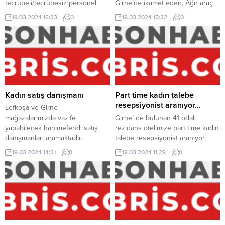
tecrübeli/tecrübesiz personel
Girne’de ikamet eden, Ağır araç
alınacaktır. MS Office
ehliyeti olan, Depo düzenini
18.03.2024 16:33
0
18.03.2024 15:32
0
Programlarına hakim, Netsis
sağlayabilecek, ürünlerin
muhasebe program bilmesi
hazırlanması, yüklenmesi ve varış
avantaj elde edecektir. Not:
yerine bırakılması süreçlerini takip
Başvurularınızı 0548 870 22
edebilecek, yığın kontrolünün
44 nolu telefon
takibini yapabilecek personel
numarasına yada adresimize CV
arıyoruz. Mevzu üstünde eğitim
göndererek yapabilirsiniz.
verilecektir. Not:
Başvurularınızı 0548 870 22
Kadın satış danışmanı
Part time kadın talebe
44 nolu telefon numarasına
resepsiyonist aranıyor…
Lefkoşa ve Girne
yada adresimize göndererek
mağazalarımızda vazife
Girne’ de bulunan 41 odalı
yapabilirsiniz.
yapabilecek hanımefendi satış
rezidans otelimize part time kadın
danışmanları aramaktadır.
talebe resepsiyonist aranıyor,
İngilizce bilmesi avantaj sağlar,
18.03.2024 14:31
0
18.03.2024 11:28
0
Resimli özgeçmişiniz ile bu
numaraya müracaat
yapabilirsiniz… 0 548 843 90 60