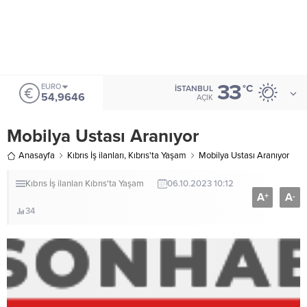
33
EURO
°C
İSTANBUL
54,9646
AÇIK
Mobilya Ustası Aranıyor
Anasayfa
Kıbrıs İş ilanları
,
Kıbrıs'ta Yaşam
Mobilya Ustası Aranıyor
Kıbrıs İş ilanları
Kıbrıs'ta Yaşam
06.10.2023 10:12
A
A
+
-
34