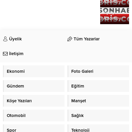
the Role of
Attorney
a Personal
Injury
Attorney
Üyelik
Tüm Yazarlar
İletişim
Ekonomi
Foto Galeri
Gündem
Eğitim
Köşe Yazıları
Manşet
Otomobil
Sağlık
Spor
Teknoloji