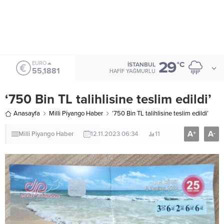
29
ALTIN
°C
İSTANBUL
6.660,55
HAFIF YAĞMURLU
‘750 Bin TL talihlisine teslim edildi’
Anasayfa
Milli Piyango Haber
‘750 Bin TL talihlisine teslim edildi’
A
A
+
-
Milli Piyango Haber
12.11.2023 06:34
11