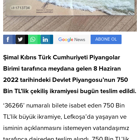
ABONE OL
Şimal Kıbrıs Türk Cumhuriyeti Piyangolar
Birimi tarafınca meydana gelen 8 Haziran
2022 tarihindeki Devlet Piyangosu’nun 750
Bin TL’lik çekiliş ikramiyesi bugün teslim edildi.
‘36266’ numaralı bilete isabet eden 750 Bin
TL’lik büyük ikramiye, Lefkoşa’da yaşayan ve
isminin açıklanmasını istemeyen vatandaşımız
tarafınca daireden teslim alındı. 750 Bin TL’lik