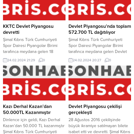
olacağı çekiliş coşku ile
“47538” numaralı bilete isabet
planlanıyor. Devlet Piyangosu’nda
etti. 28 Şubat 2018 tarihinde
8 Haziran çekilişinin satılmayan
gerçekleşecek olan bir sonraki
bilete isabet etmesinden dolayı 18
çekilişte büyük ikramiye 200.000
Haziran evveliyatına devreden
ve toplam...
KKTC Devlet Piyangosu
Devlet Piyangosu’nda toplam
büyük ikramiye 300.000...
devretti
572.700 TL dağıtılıyor
Şimal Kıbrıs Türk Cumhuriyeti
Şimal Kıbrıs Türk Cumhuriyeti
Spor Dairesi Piyangolar Birimi
Spor Dairesi Piyangolar Birimi
tarafınca meydana gelen 18
tarafınca meydana gelen Devlet
Ağustos 2016 tarihindeki Devlet
Piyangosu 28 Ağustos 2016
24.02.2024 21:29
0
24.02.2024 20:27
0
Piyangosu bu akşam Lefke
tarihinde talih dağıtacak. Büyük
Festivali’nde çekildi. Çekilişte
ikramiyenin 300.000 TL ve
büyük ikramiyenin satılmayan
toplam ikramiyenin 572.700 TL
bilete isabet etmesinden dolayı
olacağı çekiliş coşku ile umut
28 Ağustos 2016 tarihinde
ediliyor. Devlet Piyangosu’nda 18
gerçekleşecek çekilişte büyük
Ağustos çekilişinin satılmayan
ikramiye 300.000 TL’ye
bilete isabet etmesinden dolayı
yükseltildi. Devlet Piyangosu’nun
28 Ağustos evveliyatına
Kazı Derhal Kazan’dan
Devlet Piyangosu çekilişi
bu akşam heyecanla beklenen
devreden büyük ikramiye...
50.000TL Kazanmıştır
gerçekleşti
çekilişinde “57318” numaralı...
Dinlence için geldi, Kazı Derhal
28 Ağustos 2016 çekilişinde
Kazan’dan 50.000 TL kazanmıştır
büyük ikramiye satılmayan bilete
Şimal Kıbrıs Türk Cumhuriyeti
isabet etti ve devretti. Şimal Kıbrıs