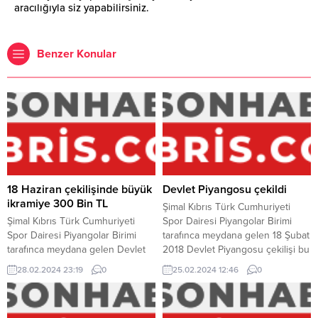
aracılığıyla siz yapabilirsiniz.
Benzer Konular
18 Haziran çekilişinde büyük
Devlet Piyangosu çekildi
ikramiye 300 Bin TL
Şimal Kıbrıs Türk Cumhuriyeti
Şimal Kıbrıs Türk Cumhuriyeti
Spor Dairesi Piyangolar Birimi
Spor Dairesi Piyangolar Birimi
tarafınca meydana gelen 18 Şubat
tarafınca meydana gelen Devlet
2018 Devlet Piyangosu çekilişi bu
Piyangosu 18 Haziran 2016
akşam gerçekleşti. Devlet
28.02.2024 23:19
0
25.02.2024 12:46
0
tarihinde talih dağıtacak. Büyük
Piyangosu’nun bu akşam
ikramiyenin 300.000 TL ve
heyecanla beklenen çekilişinde
toplam ikramiyenin 572.700 TL
200.000 TL’lik büyük ikramiye