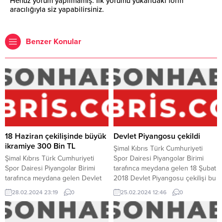
Henüz yorum yapılmamış. İlk yorumu yukarıdaki form
aracılığıyla siz yapabilirsiniz.
Benzer Konular
18 Haziran çekilişinde büyük
Devlet Piyangosu çekildi
ikramiye 300 Bin TL
Şimal Kıbrıs Türk Cumhuriyeti
Şimal Kıbrıs Türk Cumhuriyeti
Spor Dairesi Piyangolar Birimi
Spor Dairesi Piyangolar Birimi
tarafınca meydana gelen 18 Şubat
tarafınca meydana gelen Devlet
2018 Devlet Piyangosu çekilişi bu
Piyangosu 18 Haziran 2016
akşam gerçekleşti. Devlet
28.02.2024 23:19
0
25.02.2024 12:46
0
tarihinde talih dağıtacak. Büyük
Piyangosu’nun bu akşam
ikramiyenin 300.000 TL ve
heyecanla beklenen çekilişinde
toplam ikramiyenin 572.700 TL
200.000 TL’lik büyük ikramiye