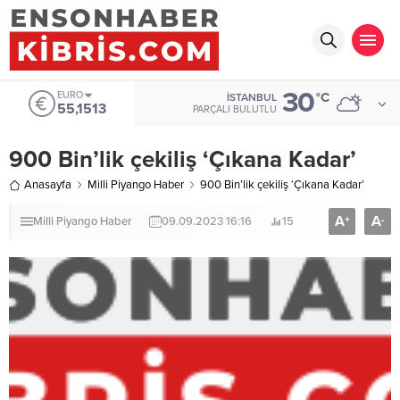
30
EURO
°C
İSTANBUL
55,1513
PARÇALI BULUTLU
900 Bin’lik çekiliş ‘Çıkana Kadar’
Anasayfa
Milli Piyango Haber
900 Bin’lik çekiliş ‘Çıkana Kadar’
A
A
+
-
Milli Piyango Haber
09.09.2023 16:16
15