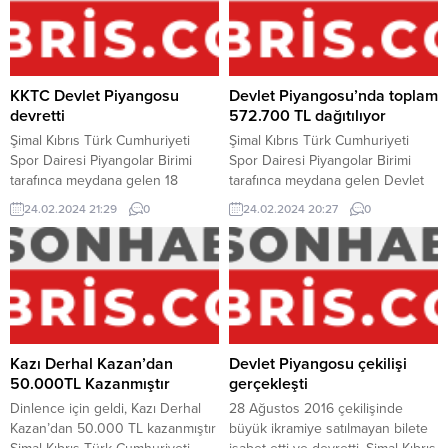
olacağı çekiliş coşku ile
“47538” numaralı bilete isabet
planlanıyor. Devlet Piyangosu’nda
etti. 28 Şubat 2018 tarihinde
8 Haziran çekilişinin satılmayan
gerçekleşecek olan bir sonraki
bilete isabet etmesinden dolayı 18
çekilişte büyük ikramiye 200.000
Haziran evveliyatına devreden
ve toplam...
KKTC Devlet Piyangosu
Devlet Piyangosu’nda toplam
büyük ikramiye 300.000...
devretti
572.700 TL dağıtılıyor
Şimal Kıbrıs Türk Cumhuriyeti
Şimal Kıbrıs Türk Cumhuriyeti
Spor Dairesi Piyangolar Birimi
Spor Dairesi Piyangolar Birimi
tarafınca meydana gelen 18
tarafınca meydana gelen Devlet
Ağustos 2016 tarihindeki Devlet
Piyangosu 28 Ağustos 2016
24.02.2024 21:29
0
24.02.2024 20:27
0
Piyangosu bu akşam Lefke
tarihinde talih dağıtacak. Büyük
Festivali’nde çekildi. Çekilişte
ikramiyenin 300.000 TL ve
büyük ikramiyenin satılmayan
toplam ikramiyenin 572.700 TL
bilete isabet etmesinden dolayı
olacağı çekiliş coşku ile umut
28 Ağustos 2016 tarihinde
ediliyor. Devlet Piyangosu’nda 18
gerçekleşecek çekilişte büyük
Ağustos çekilişinin satılmayan
ikramiye 300.000 TL’ye
bilete isabet etmesinden dolayı
yükseltildi. Devlet Piyangosu’nun
28 Ağustos evveliyatına
Kazı Derhal Kazan’dan
Devlet Piyangosu çekilişi
bu akşam heyecanla beklenen
devreden büyük ikramiye...
50.000TL Kazanmıştır
gerçekleşti
çekilişinde “57318” numaralı...
Dinlence için geldi, Kazı Derhal
28 Ağustos 2016 çekilişinde
Kazan’dan 50.000 TL kazanmıştır
büyük ikramiye satılmayan bilete