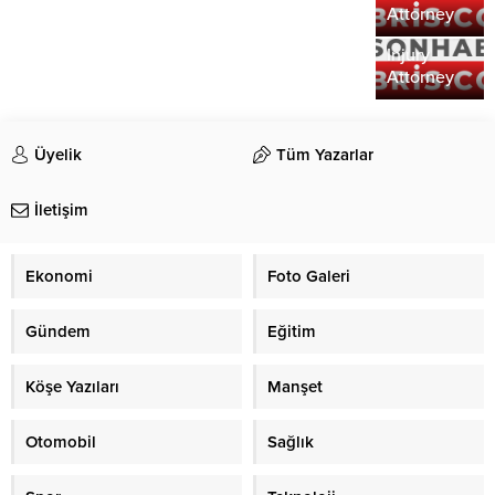
the Role of
Attorney
a Personal
Injury
Attorney
Üyelik
Tüm Yazarlar
İletişim
Ekonomi
Foto Galeri
Gündem
Eğitim
Köşe Yazıları
Manşet
Otomobil
Sağlık