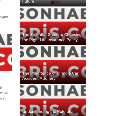
Future
r
akşam
te
te
stos
The Essential Guide to Choosing
lişte
the Right Life Insurance Policy
 bu
şinde
The Importance of Hiring a Car
Accident Attorney
ük
tti ve
iyeti
fınca
Understanding the Role of a
akşam