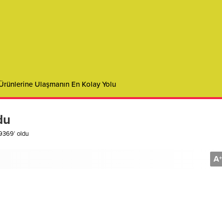
 Ürünlerine Ulaşmanın En Kolay Yolu
du
49369‘ oldu
A
+