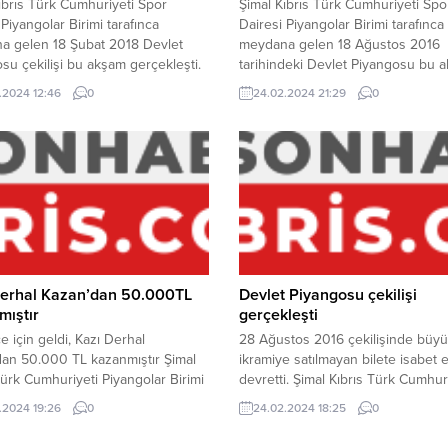
ıbrıs Türk Cumhuriyeti Spor
Şimal Kıbrıs Türk Cumhuriyeti Spo
 Piyangolar Birimi tarafınca
Dairesi Piyangolar Birimi tarafınca
a gelen 18 Şubat 2018 Devlet
meydana gelen 18 Ağustos 2016
su çekilişi bu akşam gerçekleşti.
tarihindeki Devlet Piyangosu bu 
 Piyangosu’nun bu akşam
Lefke Festivali’nde çekildi. Çekiliş
.2024 12:46
0
24.02.2024 21:29
0
nla beklenen çekilişinde 200.000
büyük ikramiyenin satılmayan bile
büyük ikramiye “47538” numaralı
isabet etmesinden dolayı 28 Ağu
isabet etti. 28 Şubat 2018 tarihinde
2016 tarihinde gerçekleşecek çeki
eşecek olan bir sonraki çekilişte
büyük ikramiye 300.000 TL’ye
kramiye 200.000 ve toplam...
yükseltildi. Devlet Piyangosu’nun
akşam heyecanla beklenen çekili
“57318” numaralı...
Derhal Kazan’dan 50.000TL
Devlet Piyangosu çekilişi
mıştır
gerçekleşti
e için geldi, Kazı Derhal
28 Ağustos 2016 çekilişinde büy
an 50.000 TL kazanmıştır Şimal
ikramiye satılmayan bilete isabet e
Türk Cumhuriyeti Piyangolar Birimi
devretti. Şimal Kıbrıs Türk Cumhur
rmaya devam ediyor. Piyangolar
Spor Dairesi Piyangolar Birimi tara
.2024 19:26
0
24.02.2024 18:25
0
kendi himayesindeki Kazı Derhal
meydana gelen 28 Ağustos 2016
dan 50.000 TL kazanan şanşlıya
tarihindeki Devlet Piyangosu bu 