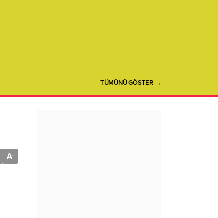
TÜMÜNÜ GÖSTER →
A
-