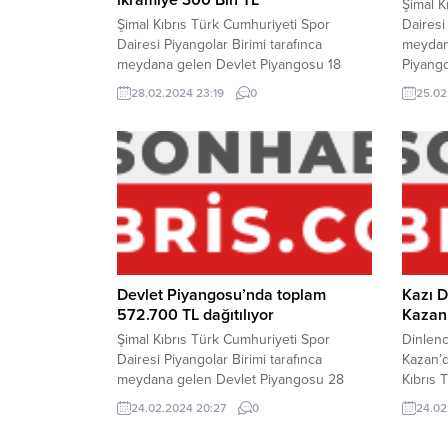
ikramiye 300 Bin TL
Şimal K
Şimal Kıbrıs Türk Cumhuriyeti Spor
Dairesi
Dairesi Piyangolar Birimi tarafınca
meydan
meydana gelen Devlet Piyangosu 18
Piyango
Haziran 2016 tarihinde talih dağıtacak.
Devlet
28.02.2024 23:19
0
25.02
Büyük ikramiyenin 300.000 TL ve
heyeca
toplam ikramiyenin 572.700 TL olacağı
TL’lik 
çekiliş coşku ile planlanıyor. Devlet
bilete 
Piyangosu’nda 8 Haziran çekilişinin
gerçekl
satılmayan bilete isabet etmesinden
büyük i
dolayı 18 Haziran evveliyatına devreden
büyük ikramiye 300.000...
Devlet Piyangosu’nda toplam
Kazı 
572.700 TL dağıtılıyor
Kazan
Şimal Kıbrıs Türk Cumhuriyeti Spor
Dinlenc
Dairesi Piyangolar Birimi tarafınca
Kazan’d
meydana gelen Devlet Piyangosu 28
Kıbrıs 
Ağustos 2016 tarihinde talih dağıtacak.
kazandı
24.02.2024 20:27
0
24.02
Büyük ikramiyenin 300.000 TL ve
Birimi 
toplam ikramiyenin 572.700 TL olacağı
Kazan’