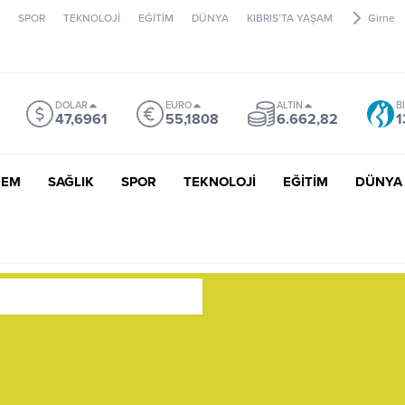
SPOR
TEKNOLOJİ
EĞİTİM
DÜNYA
KIBRIS’TA YAŞAM
Girne
DOLAR
EURO
ALTIN
B
47,6961
55,1808
6.662,82
1
DEM
SAĞLIK
SPOR
TEKNOLOJİ
EĞİTİM
DÜNYA