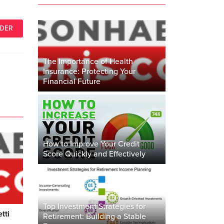
The Importance of Health
Insurance: Protecting Your
Financial Future
How to Improve Your Credit
Score Quickly and Effectively
Top Investment Strategies for
tti
Retirement: Building a Stable