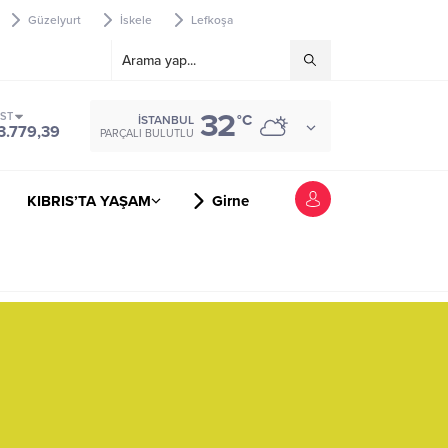
Güzelyurt
İskele
Lefkoşa
32
IST
°C
İSTANBUL
3.779,39
PARÇALI BULUTLU
KIBRIS’TA YAŞAM
Girne