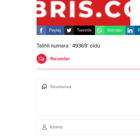
Paylaş
Tweetle
Gönder
P
Talihli numara ‘ 49369‘ oldu
Yorumlar