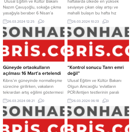
Ulusal Eğitim ve Kültür Bakanı
haftalarda ülkede en yüksek
Nazım Çavuşoğlu, sokağa çıkma
seviyeye çıkan olay artışı ve
yasağıyla beraber 6 Nisan’a
mahalli bulaşın bu hafta hız
uzayan eğitimdeki aradan
kesmesiyle gözler karşı karşıya
26.03.2024 12:25
0
26.03.2024 10:23
0
doğacak açığın telafi edilmesine
eğitimin başlamış olacağı
ilişkin çalışmaların devam ettiğini
öngörülen 1 Ekim’e çevrildi. Eğitim
belirtti. Çavuşoğlu, BRT’de
Bakanlığı ve Bulaşıcı Hastalıklar
katılmış olduğu bir programda
Üst Komitesi, okulların 1 Ekim’de
yapmış olduğu konuşmada,
açılıp açılmayacağına dair
gerekmesi halinde öğretim yılı
bilinmezliğini hala korurken sıhhat
uzatılarak ya da yeni öğretim yılı
çevreleri de endişeli… Tüm
erken başlatılarak eğitim
bunların...
Güneyde ortaokulların
“Kontrol sonucu Tanrı emri
kayıplarının her türlü...
açılması 16 Mart’a ertelendi
değil”
Kıbrıs’ın güneyinde normalleşme
Ulusal Eğitim ve Kültür Bakanı
sürecine girilirken, vakaların
Olgun Amcaoğlu ‘evlatların
tekrardan artış eğilimi göstermesi
PCR/Antijen testlerinin paralı
ile beraber ortaokulların açılması
olmayacağının açık ve net’
26.03.2024 08:21
0
26.03.2024 06:18
0
da 16 Mart’a ertelendi. Olay ve
bulunduğunu söylemiş oldu,
hastaneye yatışların artması
‘Alınan kararlar Tanrı emri değil”
endişesinden dolayı kısıtlamaların
dedi. Ulusal Eğitim ve Kültür
“yavaş ve istikrarlı adımlarla”
Bakanı Olgun Amcaoğlu, Kanal
kaldırıldığını yazan Politis
Sim’de katılmış olduğu SABAH