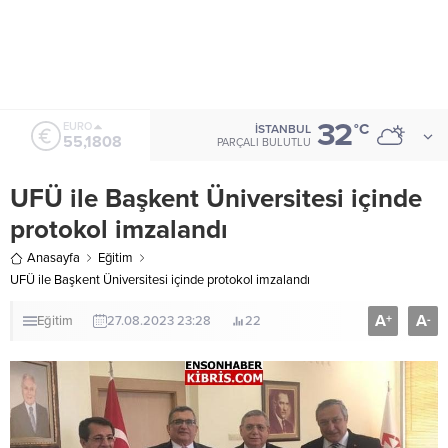
32
ALTIN
°C
İSTANBUL
6.662,82
PARÇALI BULUTLU
UFÜ ile Başkent Üniversitesi içinde
protokol imzalandı
Anasayfa
Eğitim
UFÜ ile Başkent Üniversitesi içinde protokol imzalandı
A
A
+
-
Eğitim
27.08.2023 23:28
22