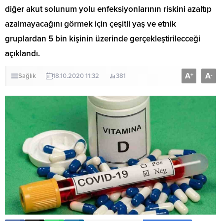
diğer akut solunum yolu enfeksiyonlarının riskini azaltıp
azalmayacağını görmek için çeşitli yaş ve etnik
gruplardan 5 bin kişinin üzerinde gerçekleştirilecceği
açıklandı.
A
A
+
-
Sağlık
18.10.2020 11:32
381