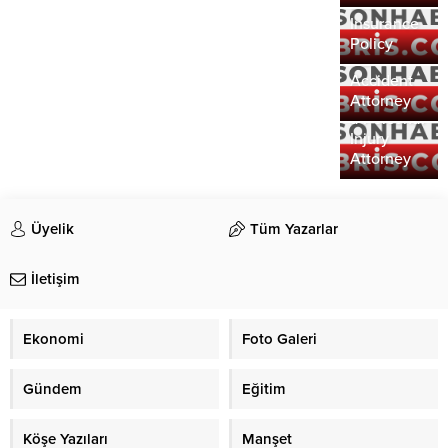
The
Life
Importance
Insurance
of Hiring a
Policy
Car
Understandin
Accident
the Role of
Attorney
a Personal
Injury
Attorney
Üyelik
Tüm Yazarlar
İletişim
Ekonomi
Foto Galeri
Gündem
Eğitim
Köşe Yazıları
Manşet